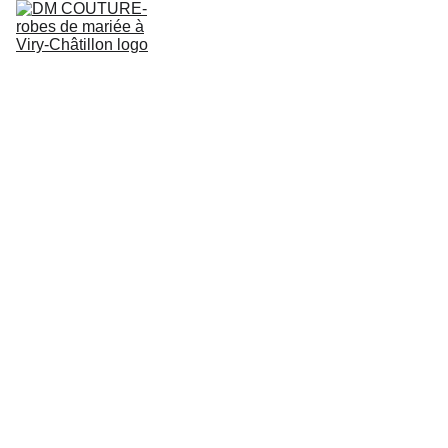
ACCUEIL
COLLECTION ROBES DE MARIEE
QUI SOMMES NOUS
RÉSERVER UN ESSAYAGE
BLOG
Robe
de