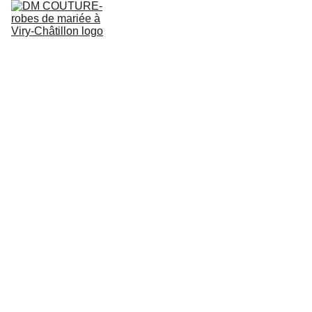
ACCUEIL
COLLECTION ROBES DE MARIEE
QUI SOMMES NOUS
RÉSERVER UN ESSAYAGE
BLOG
Robe
de