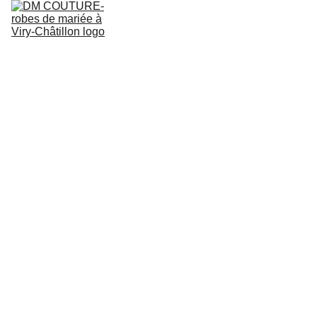
ACCUEIL
COLLECTION ROBES DE MARIEE
QUI SOMMES NOUS
RÉSERVER UN ESSAYAGE
BLOG
Robe
de