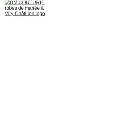
ACCUEIL
COLLECTION ROBES DE MARIEE
QUI SOMMES NOUS
RÉSERVER UN ESSAYAGE
BLOG
Robe
de