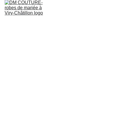
ACCUEIL
COLLECTION ROBES DE MARIEE
QUI SOMMES NOUS
RÉSERVER UN ESSAYAGE
BLOG
Combi
naison